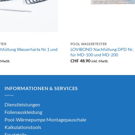
+
STER
POOL WASSERTESTER
üllung Wasserhärte Nr.1 und
LOVIBOND Nachfüllung DPD Nr. 1
für MD-100 und MD-200
CHF
48.90
. MwSt.
inkl. MwSt.
INFORMATIONEN & SERVICES
Dienstleistungen
Folienauskleidung
Pool-Wärmepumpe Montagepauschale
Kalkulationstools
Ersatzteile