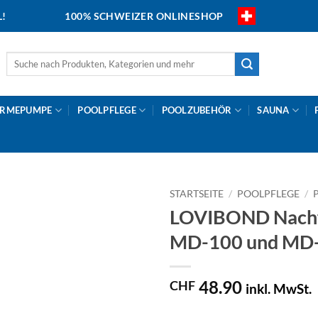
L!
100% SCHWEIZER ONLINESHOP
Suche
nach:
RMEPUMPE
POOLPFLEGE
POOLZUBEHÖR
SAUNA
STARTSEITE
/
POOLPFLEGE
/
LOVIBOND Nachfü
MD-100 und MD
48.90
CHF
inkl. MwSt.