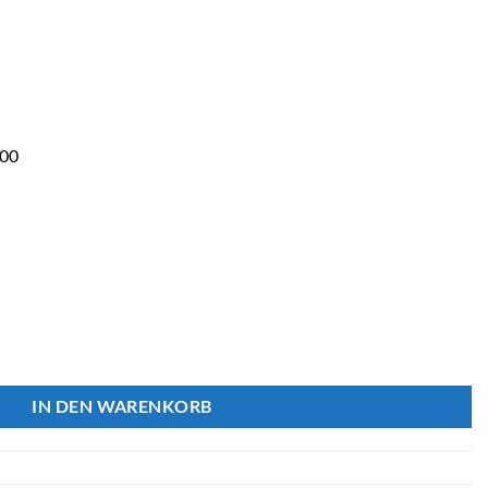
200
3 Gesamtchlor für MD-100 und MD-200 Menge
IN DEN WARENKORB