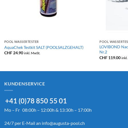
+
+
POOL WASSERTESTER
POOL WASSERTE
LOVIBOND Nachf
AquaChek Testkit SALT (POOLSALZGEHALT)
Nr.2
CHF
24.90
inkl. MwSt.
CHF
119.00
inkl
KUNDENSERVICE
+41 (0)78 850 55 01
Mo – Fr 08:00h – 12:00h & 13:30h – 17:00h
24/7 per E-Mail an
info@augusta-pool.ch