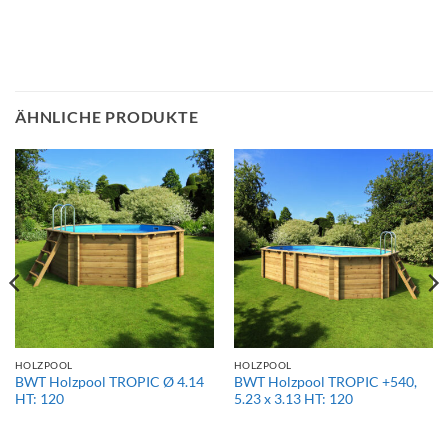
ÄHNLICHE PRODUKTE
HOLZPOOL
HOLZPOOL
BWT Holzpool TROPIC Ø 4.14
BWT Holzpool TROPIC +540,
HT: 120
5.23 x 3.13 HT: 120