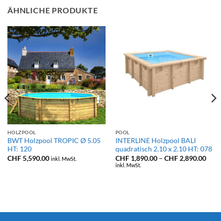
ÄHNLICHE PRODUKTE
HOLZPOOL
POOL
BWT Holzpool TROPIC Ø 5.05
INTERLINE Holzpool BALI
HT: 120
quadratisch 2.10 x 2.10 HT: 078
reisspanne:
Prei
CHF
5,590.00
CHF
1,890.00
–
CHF
2,890.00
inkl. MwSt.
HF 9,790.00
CHF 
inkl. MwSt.
s
bis
HF 10,290.00
CHF 