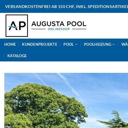
Skip
VERSANDKOSTENFREI AB 150 CHF, INKL. SPEDITIONSARTIKE
to
content
HOME
KUNDENPROJEKTE
POOL
POOLHEIZUNG
WÄ
KATALOGE