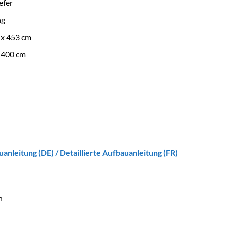
efer
ng
 x 453 cm
 400 cm
uanleitung (DE)
/
Detaillierte Aufbauanleitung (FR)
n