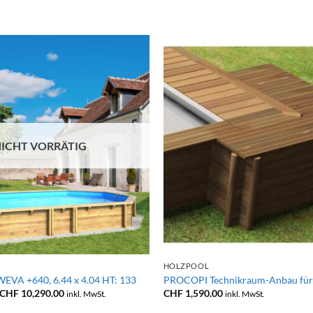
ICHT VORRÄTIG
+
HOLZPOOL
EVA +640, 6.44 x 4.04 HT: 133
PROCOPI Technikraum-Anbau für
Preisspanne:
CHF
10,290.00
CHF
1,590.00
inkl. MwSt.
inkl. MwSt.
CHF 9,790.00
bis