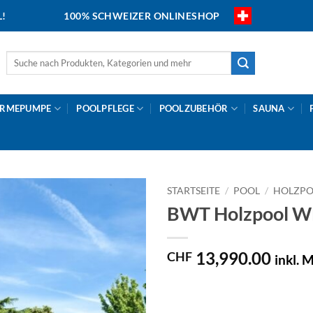
L!
100% SCHWEIZER ONLINESHOP
Suche
nach:
RMEPUMPE
POOLPFLEGE
POOLZUBEHÖR
SAUNA
STARTSEITE
/
POOL
/
HOLZP
BWT Holzpool WE
13,990.00
CHF
inkl. 