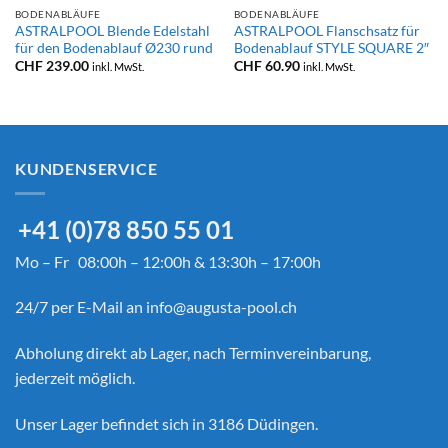
BODENABLÄUFE
BODENABLÄUFE
ASTRALPOOL Blende Edelstahl
ASTRALPOOL Flanschsatz für
für den Bodenablauf Ø230 rund
Bodenablauf STYLE SQUARE 2″
nne:
CHF
239.00
CHF
60.90
inkl. MwSt.
inkl. MwSt.
90
90
KUNDENSERVICE
+41 (0)78 850 55 01
Mo – Fr 08:00h – 12:00h & 13:30h – 17:00h
24/7 per E-Mail an
info@augusta-pool.ch
Abholung direkt ab Lager, nach Terminvereinbarung,
jederzeit möglich.
Unser Lager befindet sich in 3186 Düdingen.