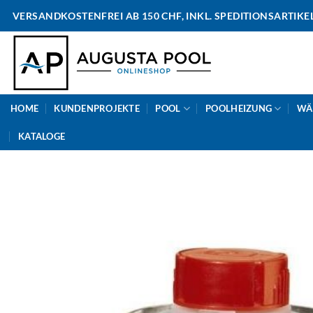
Skip
VERSANDKOSTENFREI AB 150 CHF, INKL. SPEDITIONSARTIKE
to
content
HOME
KUNDENPROJEKTE
POOL
POOLHEIZUNG
WÄ
KATALOGE