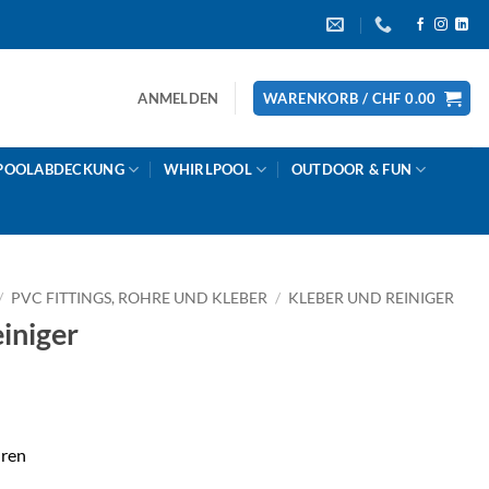
ANMELDEN
WARENKORB /
CHF
0.00
POOLABDECKUNG
WHIRLPOOL
OUTDOOR & FUN
/
PVC FITTINGS, ROHRE UND KLEBER
/
KLEBER UND REINIGER
iniger
uren