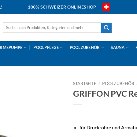
L!
100% SCHWEIZER ONLINESHOP
Suche
nach:
RMEPUMPE
POOLPFLEGE
POOLZUBEHÖR
SAUNA
STARTSEITE
/
POOLZUBEHÖR
GRIFFON PVC Re
für Druckrohre und Armat