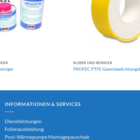
+
IGER
KLEBER UND REINIGER
iniger
PROFEC PTFE Gewindedichtung
INFORMATIONEN & SERVICES
Dienstleistungen
Folienauskleidung
Pool-Wärmepumpe Montagepauschale