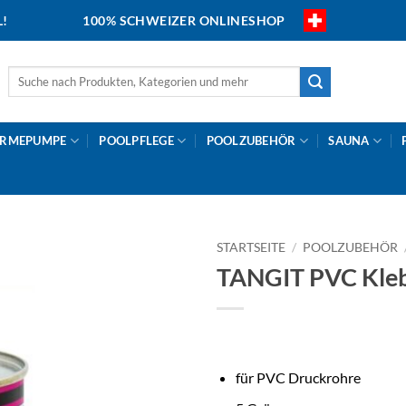
L!
100% SCHWEIZER ONLINESHOP
Suche
nach:
RMEPUMPE
POOLPFLEGE
POOLZUBEHÖR
SAUNA
STARTSEITE
/
POOLZUBEHÖR
TANGIT PVC Klebe
für PVC Druckrohre