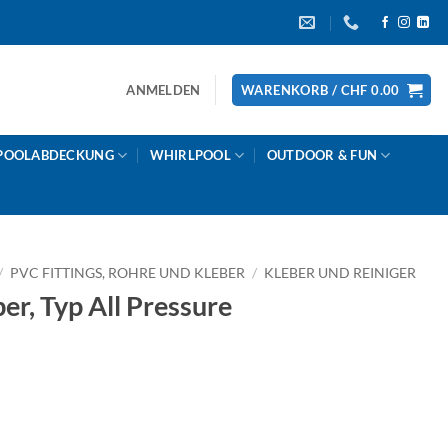
ANMELDEN
WARENKORB /
CHF
0.00
POOLABDECKUNG
WHIRLPOOL
OUTDOOR & FUN
/
PVC FITTINGS, ROHRE UND KLEBER
/
KLEBER UND REINIGER
r, Typ All Pressure