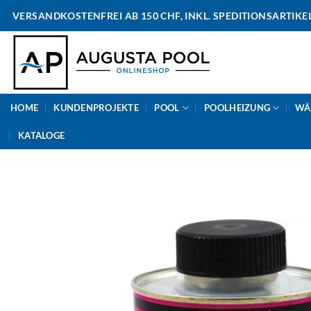
Skip
VERSANDKOSTENFREI AB 150 CHF, INKL. SPEDITIONSARTIKE
to
content
HOME
KUNDENPROJEKTE
POOL
POOLHEIZUNG
WÄ
KATALOGE