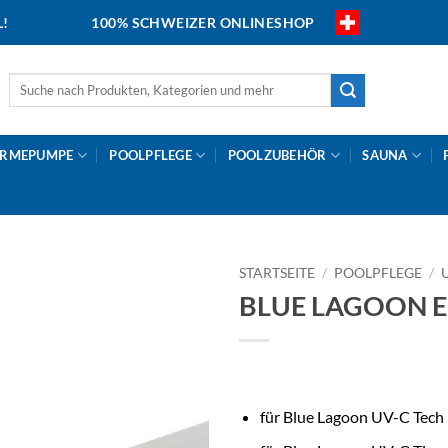
L!
100% SCHWEIZER ONLINESHOP
Suche
nach:
RMEPUMPE
POOLPFLEGE
POOLZUBEHÖR
SAUNA
STARTSEITE
/
POOLPFLEGE
/
BLUE LAGOON Er
für Blue Lagoon UV-C Tech