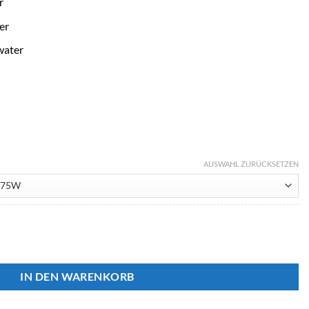
r
er
water
AUSWAHL ZURÜCKSETZEN
LEAR Lampe Menge
IN DEN WARENKORB