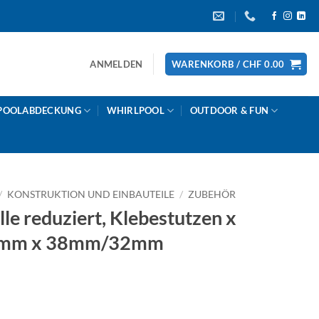
ANMELDEN
WARENKORB /
CHF
0.00
POOLABDECKUNG
WHIRLPOOL
OUTDOOR & FUN
/
KONSTRUKTION UND EINBAUTEILE
/
ZUBEHÖR
le reduziert, Klebestutzen x
 50mm x 38mm/32mm