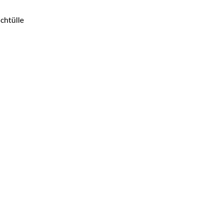
chtülle
Klebestutzen x Schlauchtülle, 50mm x 38mm/32mm Menge