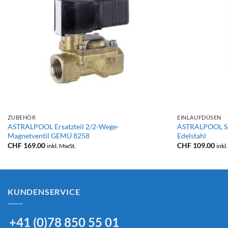
+
+
ZUBEHÖR
EINLAUFDÜSEN
ASTRALPOOL Ersatzteil 2/2-Wege-
ASTRALPOOL S
Magnetventil GEMÜ 8258
Edelstahl
CHF
169.00
CHF
109.00
inkl. MwSt.
inkl
KUNDENSERVICE
+41 (0)78 850 55 01