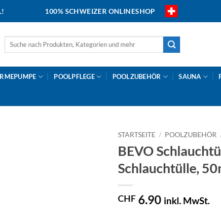
L!
100% SCHWEIZER ONLINESHOP
Suche
nach:
RMEPUMPE
POOLPFLEGE
POOLZUBEHÖR
SAUNA
STARTSEITE
/
POOLZUBEHÖR
BEVO Schlauchtül
Schlauchtülle,
6.90
CHF
inkl. MwSt.