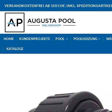
Skip
VERSANDKOSTENFREI AB 150 CHF, INKL. SPEDITIONSARTIKE
to
content
HOME
KUNDENPROJEKTE
POOL
POOLHEIZUNG
WÄ
KATALOGE