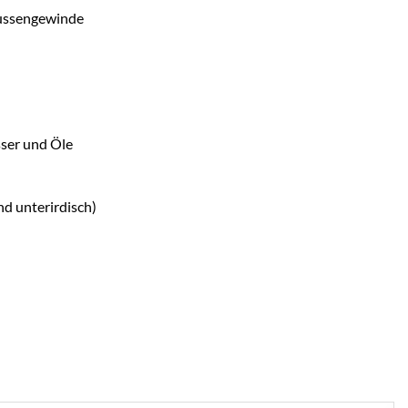
Aussengewinde
sser und Öle
nd unterirdisch)