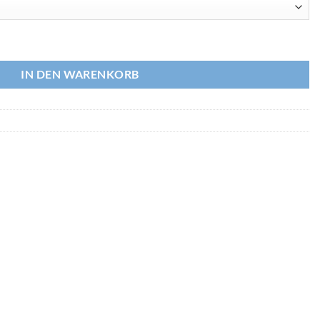
ffe x Aussengewinde Menge
IN DEN WARENKORB