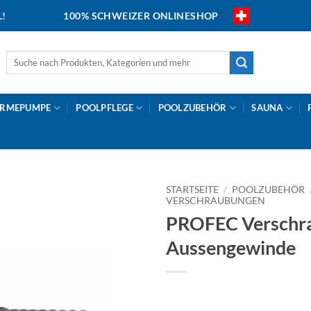
L!
100% SCHWEIZER ONLINESHOP
Suche
nach:
RMEPUMPE
POOLPFLEGE
POOLZUBEHÖR
SAUNA
STARTSEITE
/
POOLZUBEHÖR
VERSCHRAUBUNGEN
PROFEC Verschra
Aussengewinde