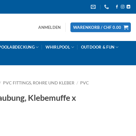
ANMELDEN
WARENKORB /
CHF
0.00
POOLABDECKUNG
WHIRLPOOL
OUTDOOR & FUN
/
PVC FITTINGS, ROHRE UND KLEBER
/
PVC
ubung, Klebemuffe x