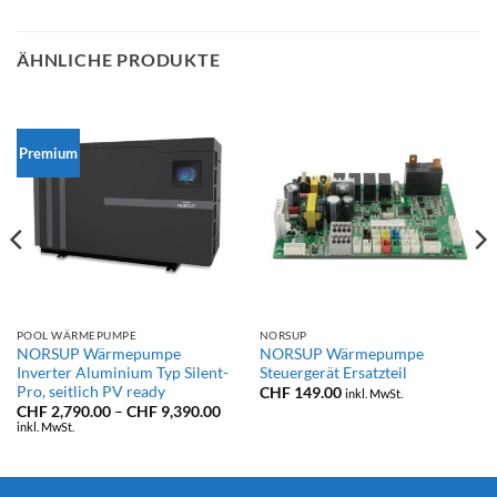
ÄHNLICHE PRODUKTE
Premium
POOL WÄRMEPUMPE
NORSUP
NORSUP Wärmepumpe
NORSUP Wärmepumpe
Inverter Aluminium Typ Silent-
Steuergerät Ersatzteil
Pro, seitlich PV ready
isspanne:
CHF
149.00
inkl. MwSt.
F 2,400.00
Preisspanne:
CHF
2,790.00
–
CHF
9,390.00
CHF 2,790.00
inkl. MwSt.
F 4,696.00
bis
CHF 9,390.00