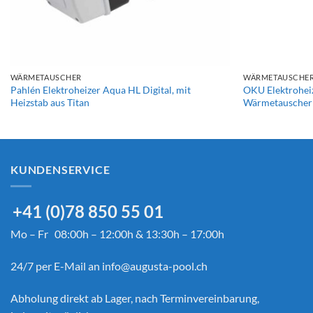
+
+
WÄRMETAUSCHER
WÄRMETAUSCHE
Pahlén Elektroheizer Aqua HL Digital, mit
OKU Elektrohe
Heizstab aus Titan
Wärmetauscher
KUNDENSERVICE
+41 (0)78 850 55 01
Mo – Fr 08:00h – 12:00h & 13:30h – 17:00h
24/7 per E-Mail an
info@augusta-pool.ch
Abholung direkt ab Lager, nach Terminvereinbarung,