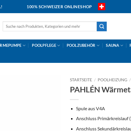
L!
100% SCHWEIZER ONLINESHOP
Suche
nach:
RMEPUMPE
POOLPFLEGE
POOLZUBEHÖR
SAUNA
STARTSEITE
/
POOLHEIZUNG
/
PAHLÉN Wärmet
Spule aus V4A
Anschluss Primärkreislauf
Anschluss Sekundärkreisla