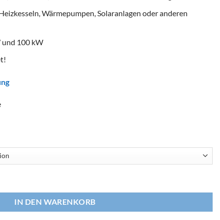
 Heizkesseln, Wärmepumpen, Solaranlagen oder anderen
W und 100 kW
t!
ung
e
-MEX Menge
IN DEN WARENKORB