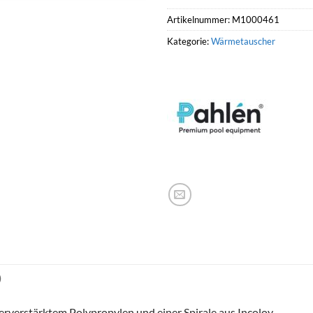
Artikelnummer:
M1000461
Kategorie:
Wärmetauscher
)
rstärktem Polypropylen und einer Spirale aus Incoloy