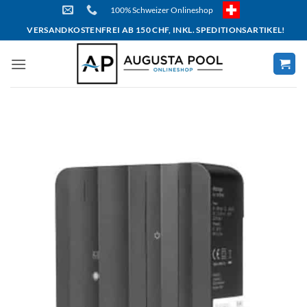
Skip
100% Schweizer Onlineshop
to
VERSANDKOSTENFREI AB 150 CHF, INKL. SPEDITIONSARTIKEL!
content