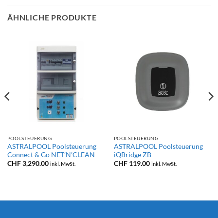
ÄHNLICHE PRODUKTE
POOLSTEUERUNG
POOLSTEUERUNG
ASTRALPOOL Poolsteuerung
ASTRALPOOL Poolsteuerung
Connect & Go NET’N’CLEAN
iQBridge ZB
CHF
3,290.00
CHF
119.00
inkl. MwSt.
inkl. MwSt.
panne:
59.00
69.00