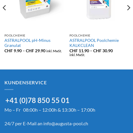
POOLCHEMIE
POOLCHEMIE
ASTRALPOOL pH-Minus
ASTRALPOOL Poolchemie
Granulat
KALKCLEAN
Preisspanne:
Preisspann
CHF
9.90
–
CHF
29.90
CHF
11.90
–
CHF
30.90
inkl. MwSt.
CHF 9.90
CHF 11.90
inkl. MwSt.
bis
bis
CHF 29.90
CHF 30.90
KUNDENSERVICE
+41 (0)78 850 55 01
Mo – Fr 08:00h – 12:00h & 13:30h – 17:00h
24/7 per E-Mail an
info@augusta-pool.ch