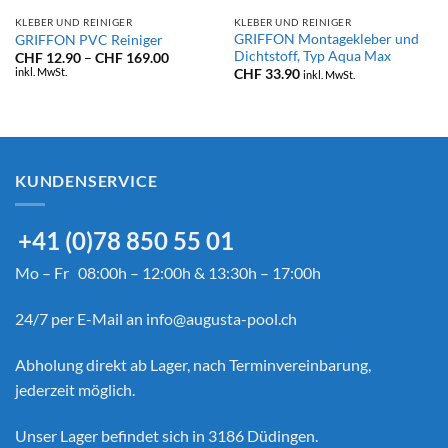
KLEBER UND REINIGER
KLEBER UND REINIGER
GRIFFON Montagekleber und
GRIFFON PVC Reiniger
Dichtstoff, Typ Aqua Max
Preisspanne:
CHF
12.90
–
CHF
169.00
CHF 12.90
inkl. MwSt.
nne:
CHF
33.90
inkl. MwSt.
bis
90
CHF 169.00
90
KUNDENSERVICE
+41 (0)78 850 55 01
Mo – Fr 08:00h – 12:00h & 13:30h – 17:00h
24/7 per E-Mail an
info@augusta-pool.ch
Abholung direkt ab Lager, nach Terminvereinbarung,
jederzeit möglich.
Unser Lager befindet sich in 3186 Düdingen.