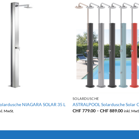
+
SOLARDUSCHE
lardusche NIAGARA SOLAR 35 L
ASTRALPOOL Solardusche Solar 
Preissp
CHF
779.00
–
CHF
889.00
kl. MwSt.
inkl. MwS
CHF 779
bis
CHF 889