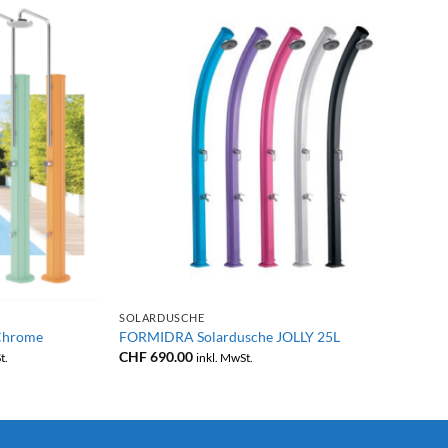
+
SOLARDUSCHE
Chrome
FORMIDRA Solardusche JOLLY 25L
anne:
CHF
690.00
t.
inkl. MwSt.
.00
.00