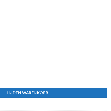
e mit Fusshahn, 35 L Menge
IN DEN WARENKORB