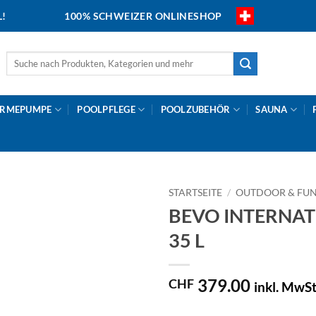
L!
100% SCHWEIZER ONLINESHOP
Suche
nach:
RMEPUMPE
POOLPFLEGE
POOLZUBEHÖR
SAUNA
STARTSEITE
/
OUTDOOR & FU
BEVO INTERNATIO
35 L
379.00
CHF
inkl. MwSt