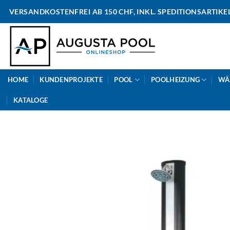
Skip
VERSANDKOSTENFREI AB 150 CHF, INKL. SPEDITIONSARTIKE
to
content
HOME
KUNDENPROJEKTE
POOL
POOLHEIZUNG
WÄ
KATALOGE