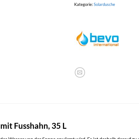
Kategorie:
Solardusche
it Fusshahn, 35 L
m das Wasser von der Sonne erwärmt wird. Es ist deshalb darauf z