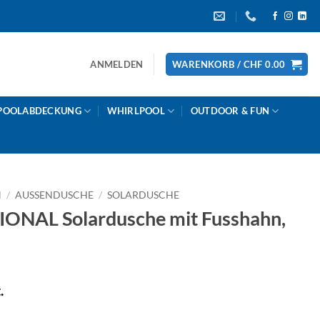
ANMELDEN
WARENKORB /
CHF
0.00
POOLABDECKUNG
WHIRLPOOL
OUTDOOR & FUN
N
/
AUSSENDUSCHE
/
SOLARDUSCHE
NAL Solardusche mit Fusshahn,
.