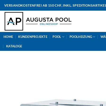
Skip
VERSANDKOSTENFREI AB 150 CHF, INKL. SPEDITIONSARTIKE
to
content
HOME
KUNDENPROJEKTE
POOL
POOLHEIZUNG
WÄ
KATALOGE