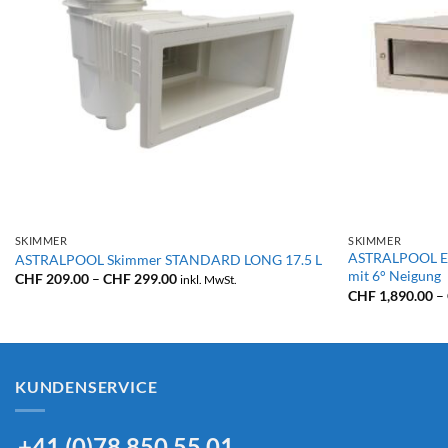
+
+
SKIMMER
SKIMMER
ASTRALPOOL Ed
ASTRALPOOL Skimmer STANDARD LONG 17.5 L
mit 6° Neigung
Preisspanne:
CHF
209.00
–
CHF
299.00
inkl. MwSt.
CHF 209.00
CHF
1,890.00
–
bis
CHF 299.00
KUNDENSERVICE
+41 (0)78 850 55 01