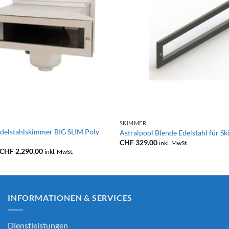
+
SKIMMER
elstahlskimmer BIG SLIM Poly
Astralpool Blende Edelstahl für
CHF
329.00
inkl. MwSt.
Preisspanne:
CHF
2,290.00
inkl. MwSt.
CHF 1,890.00
bis
CHF 2,290.00
INFORMATIONEN & SERVICES
Dienstleistungen