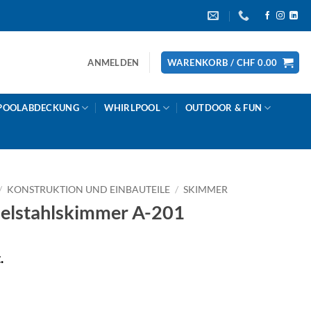
ANMELDEN
WARENKORB /
CHF
0.00
POOLABDECKUNG
WHIRLPOOL
OUTDOOR & FUN
/
KONSTRUKTION UND EINBAUTEILE
/
SKIMMER
lstahlskimmer A-201
.