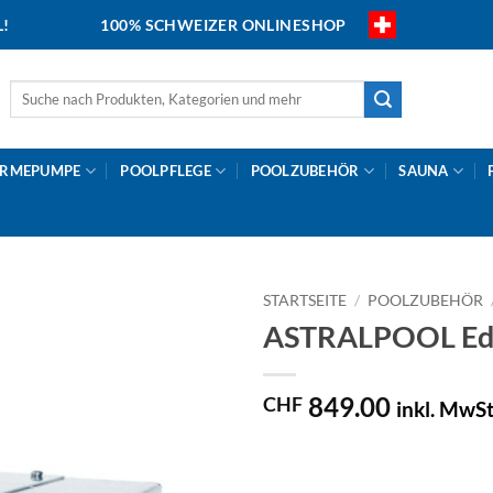
L!
100% SCHWEIZER ONLINESHOP
Suche
nach:
RMEPUMPE
POOLPFLEGE
POOLZUBEHÖR
SAUNA
STARTSEITE
/
POOLZUBEHÖR
ASTRALPOOL Ede
849.00
CHF
inkl. MwSt