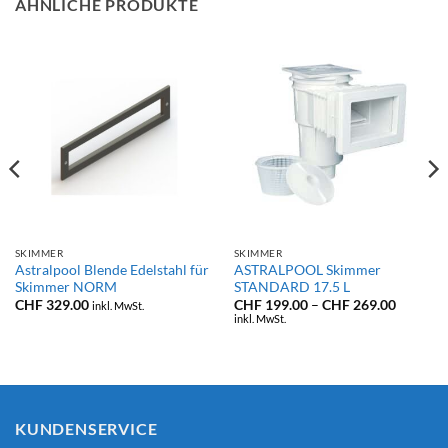
ÄHNLICHE PRODUKTE
SKIMMER
SKIMMER
Astralpool Blende Edelstahl für
ASTRALPOOL Skimmer
Skimmer NORM
STANDARD 17.5 L
Preissp
CHF
329.00
CHF
199.00
–
CHF
269.00
inkl. MwSt.
CHF 199
inkl. MwSt.
bis
CHF 269
KUNDENSERVICE