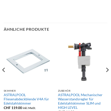
ÄHNLICHE PRODUKTE
SKIMMER
ZUBEHÖR
ASTRALPOOL
ASTRALPOOL Mechanischer
Fliesenabdeckblende V4A für
Wasserstandsregler für
panne:
09.00
Edelstahlskimmer
Edelstahlskimmer SLIM und
HIGH LEVEL
CHF
119.00
inkl. MwSt.
29.00