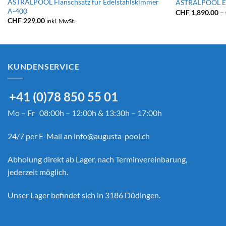
ASTRALPOOL Flanschsatz für Edelstahlskimmer
ASTRALPOOL Ed
A-400
CHF
1,890.00
–
CHF
229.00
inkl. MwSt.
KUNDENSERVICE
+41 (0)78 850 55 01
Mo – Fr 08:00h – 12:00h & 13:30h – 17:00h
24/7 per E-Mail an
info@augusta-pool.ch
Abholung direkt ab Lager, nach Terminvereinbarung,
jederzeit möglich.
Unser Lager befindet sich in 3186 Düdingen.