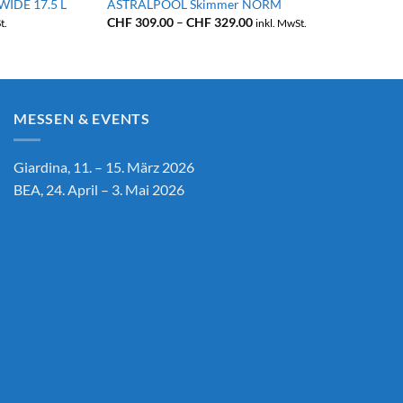
IDE 17.5 L
ASTRALPOOL Skimmer NORM
anne:
Preisspanne:
CHF
309.00
–
CHF
329.00
t.
inkl. MwSt.
.00
CHF 309.00
bis
.00
CHF 329.00
MESSEN & EVENTS
Giardina, 11. – 15. März 2026
BEA, 24. April – 3. Mai 2026