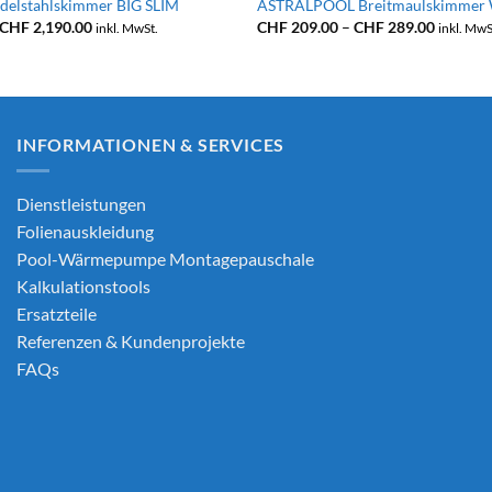
elstahlskimmer BIG SLIM
ASTRALPOOL Breitmaulskimmer W
Preisspanne:
Preissp
CHF
2,190.00
CHF
209.00
–
CHF
289.00
inkl. MwSt.
inkl. MwS
CHF 1,890.00
CHF 209
bis
bis
CHF 2,190.00
CHF 289
INFORMATIONEN & SERVICES
Dienstleistungen
Folienauskleidung
Pool-Wärmepumpe Montagepauschale
Kalkulationstools
Ersatzteile
Referenzen & Kundenprojekte
FAQs