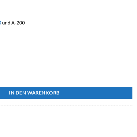
0
und A-200
e V4A für Edelstahlskimmer Menge
IN DEN WARENKORB