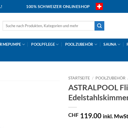
L!
100% SCHWEIZER ONLINESHOP
Suche
nach:
RMEPUMPE
POOLPFLEGE
POOLZUBEHÖR
SAUNA
STARTSEITE
/
POOLZUBEHÖR
ASTRALPOOL Flie
Edelstahlskimme
119.00
CHF
inkl. MwSt