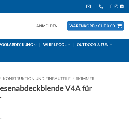
ANMELDEN
WARENKORB /
CHF
0.00
POOLABDECKUNG
WHIRLPOOL
OUTDOOR & FUN
/
KONSTRUKTION UND EINBAUTEILE
/
SKIMMER
senabdeckblende V4A für
r
.