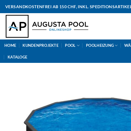
Skip
VERSANDKOSTENFREI AB 150 CHF, INKL. SPEDITIONSARTIKE
to
content
HOME
KUNDENPROJEKTE
POOL
POOLHEIZUNG
WÄ
KATALOGE