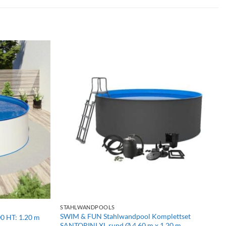
+
STAHLWANDPOOLS
SWIM & FUN Stahlwandpool Komplettset
0 HT: 1.20 m
SANTORINI XL rund Ø 4.60 m x 1.20 m