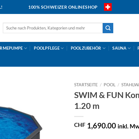
L!
100% SCHWEIZER ONLINESHOP
Suche
nach:
RMEPUMPE
POOLPFLEGE
POOLZUBEHÖR
SAUNA
STARTSEITE
/
POOL
/
STAHLW
SWIM & FUN Komp
1.20 m
1,690.00
CHF
inkl. Mw