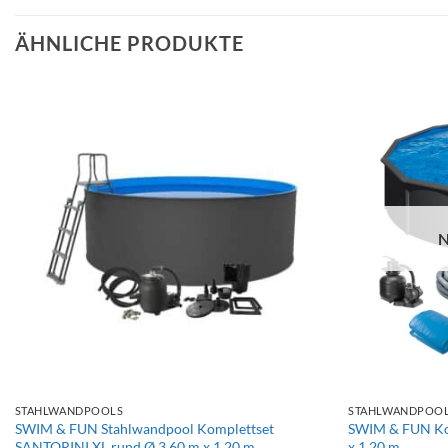
ÄHNLICHE PRODUKTE
N
+
+
STAHLWANDPOOLS
STAHLWANDPOO
SWIM & FUN Stahlwandpool Komplettset
SWIM & FUN Kom
SANTORINI XL rund Ø 3.60 m x 1.20 m
x 1.20 m