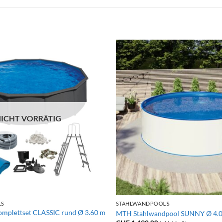
ICHT VORRÄTIG
+
LS
STAHLWANDPOOLS
plettset CLASSIC rund Ø 3.60 m
MTH Stahlwandpool SUNNY Ø 4.0