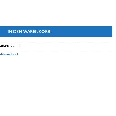
C rund Ø 5.50 m x 1.20 m Menge
IN DEN WARENKORB
04841029330
ahlwandpool