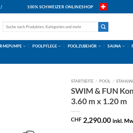
L!
100% SCHWEIZER ONLINESHOP
Suche
nach:
RMEPUMPE
POOLPFLEGE
POOLZUBEHÖR
SAUNA
STARTSEITE
/
POOL
/
STAHLW
SWIM & FUN Komp
3.60 m x 1.20 m
2,290.00
CHF
inkl. Mw