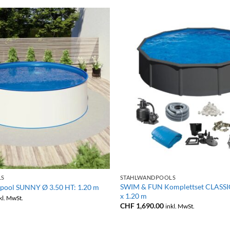
+
LS
STAHLWANDPOOLS
SWIM & FUN Komplettset CLASSIC
pool SUNNY Ø 3.50 HT: 1.20 m
x 1.20 m
kl. MwSt.
CHF
1,690.00
inkl. MwSt.