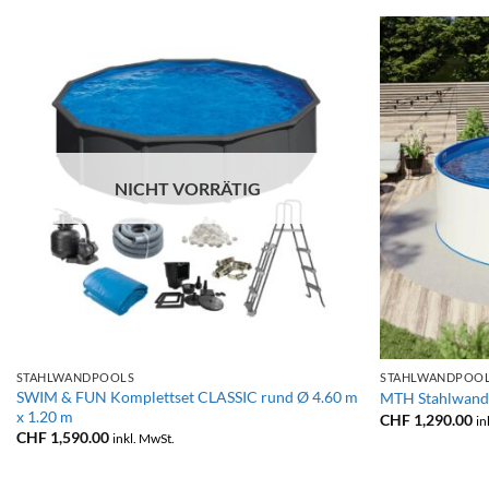
NICHT VORRÄTIG
+
+
STAHLWANDPOOLS
STAHLWANDPOO
SWIM & FUN Komplettset CLASSIC rund Ø 4.60 m
MTH Stahlwand
x 1.20 m
CHF
1,290.00
in
CHF
1,590.00
inkl. MwSt.