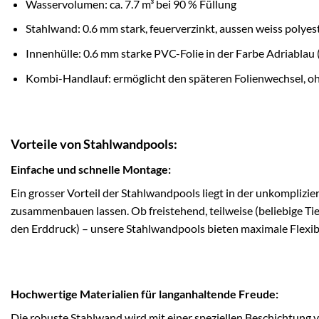
Wasservolumen: ca. 7.7 m³ bei 90 % Füllung
Stahlwand: 0.6 mm stark, feuerverzinkt, aussen weiss polyes
Innenhülle: 0.6 mm starke PVC-Folie in der Farbe Adriablau 
Kombi-Handlauf: ermöglicht den späteren Folienwechsel, o
Vorteile von Stahlwandpools:
Einfache und schnelle Montage:
Ein grosser Vorteil der Stahlwandpools liegt in der unkomplizi
zusammenbauen lassen. Ob freistehend, teilweise (beliebige Tie
den Erddruck) – unsere Stahlwandpools bieten maximale Flexib
Hochwertige Materialien für langanhaltende Freude:
Die robuste Stahlwand wird mit einer speziellen Beschichtung ve