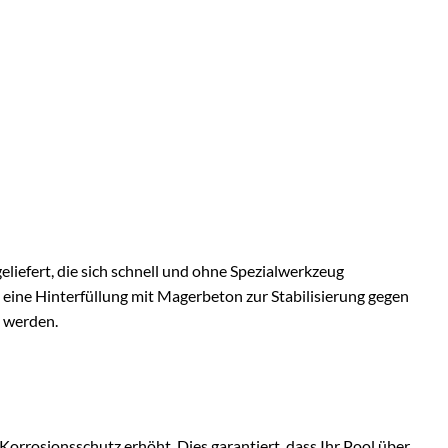
liefert, die sich schnell und ohne Spezialwerkzeug
 eine Hinterfüllung mit Magerbeton zur Stabilisierung gegen
t werden.
 Korrosionsschutz erhöht. Dies garantiert, dass Ihr Pool über