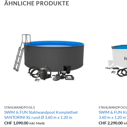
ÄHNLICHE PRODUKTE
N
+
+
STAHLWANDPOOLS
STAHLWANDPOO
SWIM & FUN Stahlwandpool Komplettset
SWIM & FUN Kom
SANTORINI XL rund Ø 3.60 m x 1.20 m
3.60 m x 1.20 m
CHF
1,090.00
CHF
2,290.00
inkl. MwSt.
in