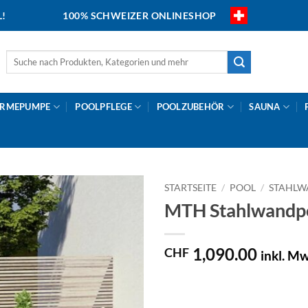
L!
100% SCHWEIZER ONLINESHOP
Suche
nach:
RMEPUMPE
POOLPFLEGE
POOLZUBEHÖR
SAUNA
STARTSEITE
/
POOL
/
STAHLW
MTH Stahlwandpo
1,090.00
CHF
inkl. Mw