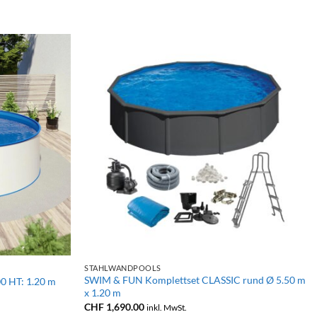
+
STAHLWANDPOOLS
SWIM & FUN Komplettset CLASSIC rund Ø 5.50 m
0 HT: 1.20 m
x 1.20 m
CHF
1,690.00
inkl. MwSt.