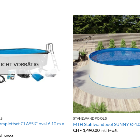
ICHT VORRÄTIG
+
LS
STAHLWANDPOOLS
plettset CLASSIC oval 6.10 m x
MTH Stahlwandpool SUNNY Ø 4.0
CHF
1,490.00
inkl. MwSt.
kl. MwSt.