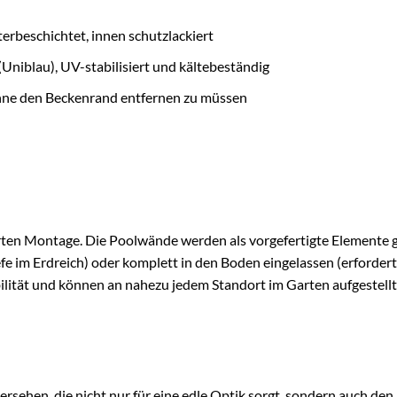
terbeschichtet, innen schutzlackiert
(Uniblau), UV-stabilisiert und kältebeständig
hne den Beckenrand entfernen zu müssen
erten Montage. Die Poolwände werden als vorgefertigte Elemente ge
fe im Erdreich) oder komplett in den Boden eingelassen (erfordert
ilität und können an nahezu jedem Standort im Garten aufgestell
rsehen, die nicht nur für eine edle Optik sorgt, sondern auch den