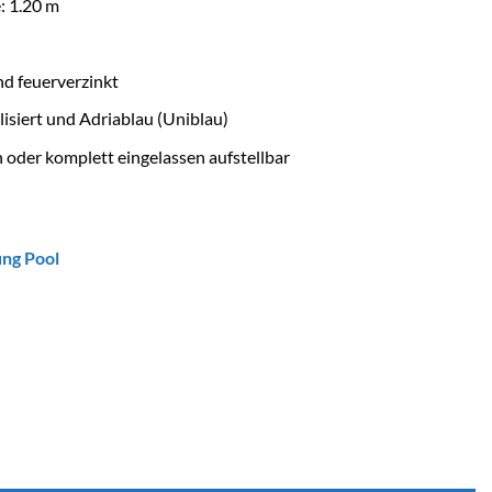
: 1.20 m
d feuerverzinkt
isiert und Adriablau (Uniblau)
n oder komplett eingelassen aufstellbar
ung Pool
0 HT: 1.20 m Menge