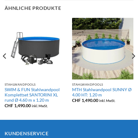
ÄHNLICHE PRODUKTE
STAHLWANDPOOLS
STAHLWANDPOOLS
SWIM & FUN Stahlwandpool
MTH Stahlwandpool SUNNY Ø
Komplettset SANTORINI XL
4.00 HT: 1.20 m
rund Ø 4.60 m x 1.20 m
CHF
1,490.00
inkl. MwSt.
CHF
1,490.00
inkl. MwSt.
KUNDENSERVICE