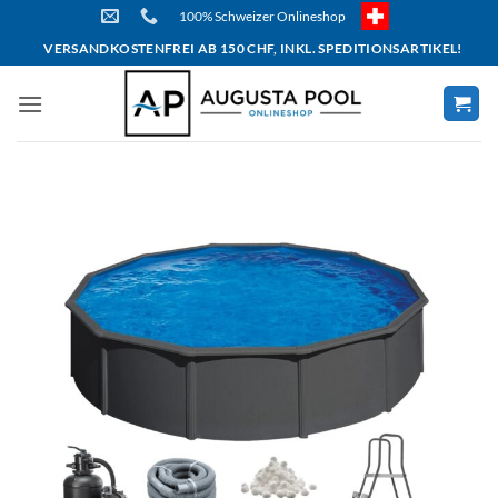
Skip
100% Schweizer Onlineshop
to
VERSANDKOSTENFREI AB 150 CHF, INKL. SPEDITIONSARTIKEL!
content