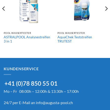
POOL WASSERTESTER
POOL WASSERTESTER
ASTRALPOOL Analysestreifen
AquaChek Teststreifen
3 in 1
TRUTEST
KUNDENSERVICE
+41 (0)78 850 55 01
Mo – Fr 08:00h – 12:00h & 13:30h – 17:00h
24/7 per E-Mail an
info@augusta-pool.ch