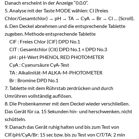
Danach erscheint in der Anzeige “0.0.0”.
5. Analyse mit der Taste MODE wählen: Cl (freies
Chlor/Gesamtchlor) → pH → TA → CyA → Br → Cl … (Scroll).
6. Den Deckel abnehmen und die entsprechende Tablette
zugeben. Methode entsprechende Tablette
ClF : Freies Chlor (ClF) DPD No.1
ClT : Gesamtchlor (Clt) DPD No.1 + DPD No.3
pH : pH-Wert PHENOL RED PHOTOMETER
CyA : Cyanursäure CyA-Test
TA : Alkalinität-M ALKA-M-PHOTOMETER
Br : Bromine DPD No.1
7. Tablette mit dem Rührstab zerdrücken und durch
Umrühren vollständig auflösen.
8. Die Probenkammer mit dem Deckel wieder verschließen.
Das Gerät für ca. 15 Sekunden hin- und herschwenken, nicht
schütteln.
9. Danach das Gerät ruhig halten und bis zum Test von
ClF/pH/CyA/Br: 15 sec bzw. bis zu Test von ClT/TA: 2 min