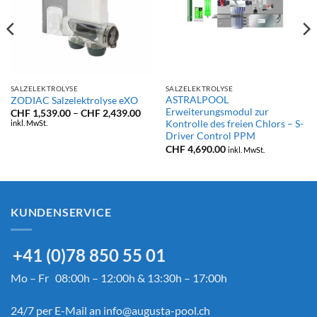
SALZELEKTROLYSE
SALZELEKTROLYSE
ASTRALPOOL
ZODIAC Salzelektrolyse eXO
Erweiterungsmodul zur
Preisspanne:
CHF
1,539.00
–
CHF
2,439.00
CHF 1,539.00
inkl. MwSt.
Kontrolle des freien Chlors – S-
isspanne:
bis
F 2,190.00
Driver Control PPM
CHF 2,439.00
CHF
4,690.00
inkl. MwSt.
F 3,990.00
KUNDENSERVICE
+41 (0)78 850 55 01
Mo – Fr 08:00h – 12:00h & 13:30h – 17:00h
24/7 per E-Mail an
info@augusta-pool.ch