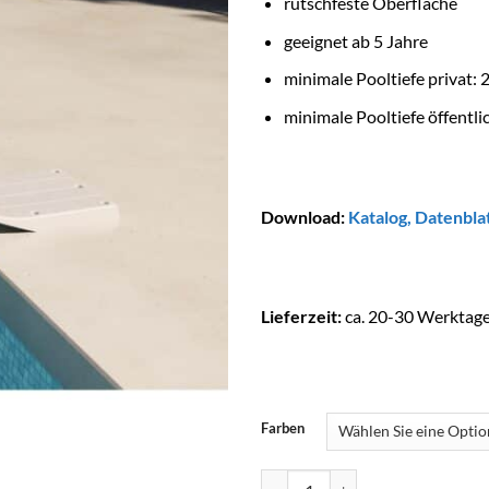
rutschfeste Oberfläche
geeignet ab 5 Jahre
minimale Pooltiefe privat: 
minimale Pooltiefe öffentli
Download:
Katalog
,
Datenbla
Lieferzeit:
ca. 20-30 Werktag
Farben
MOLDERDISNOVA Glasfaser Spru