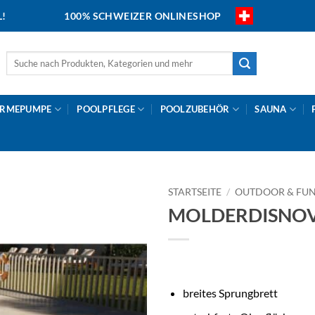
L!
100% SCHWEIZER ONLINESHOP
Suche
nach:
RMEPUMPE
POOLPFLEGE
POOLZUBEHÖR
SAUNA
STARTSEITE
/
OUTDOOR & FU
MOLDERDISNOVA 
breites Sprungbrett