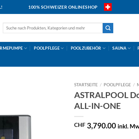
L!
100% SCHWEIZER ONLINESHOP
Suche
nach:
RMEPUMPE
POOLPFLEGE
POOLZUBEHÖR
SAUNA
STARTSEITE
/
POOLPFLEGE
/
ASTRALPOOL Do
ALL-IN-ONE
3,790.00
CHF
inkl. Mw