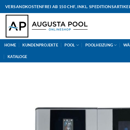
Skip
VERSANDKOSTENFREI AB 150 CHF, INKL. SPEDITIONSARTIKE
to
content
HOME
KUNDENPROJEKTE
POOL
POOLHEIZUNG
WÄ
KATALOGE