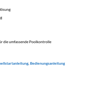
lösung
ng
ür die umfassende Poolkontrolle
ellstartanleitung
,
Bedienungsanleitung