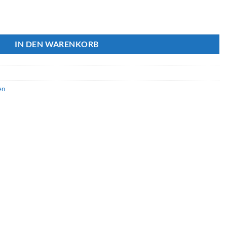
NTROL CONNECT ALL-IN-ONE Menge
IN DEN WARENKORB
en