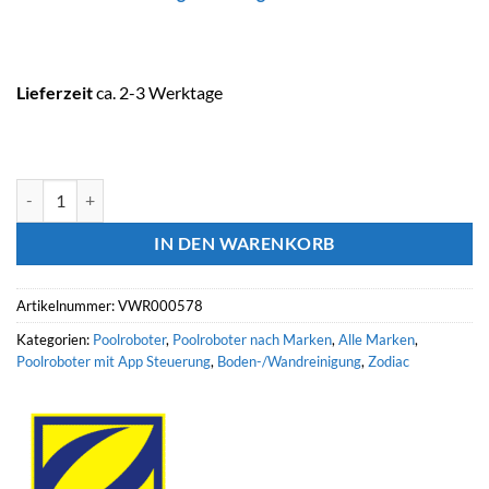
Lieferzeit
ca. 2-3 Werktage
ZODIAC Poolroboter CNX-Li 5220 IQ FREEDOM Menge
IN DEN WARENKORB
Artikelnummer:
VWR000578
Kategorien:
Poolroboter
,
Poolroboter nach Marken
,
Alle Marken
,
Poolroboter mit App Steuerung
,
Boden-/Wandreinigung
,
Zodiac