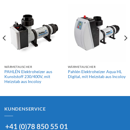
WÄRMETAUSCHER
WÄRMETAUSCHER
PAHLÉN Elektroheizer aus
Pahlén Elektroheizer Aqua HL
Kunststoff 230/400V, mit
Digital, mit Heizstab aus Incoloy
Heizstab aus Incoloy
KUNDENSERVICE
+41 (0)78 850 55 01