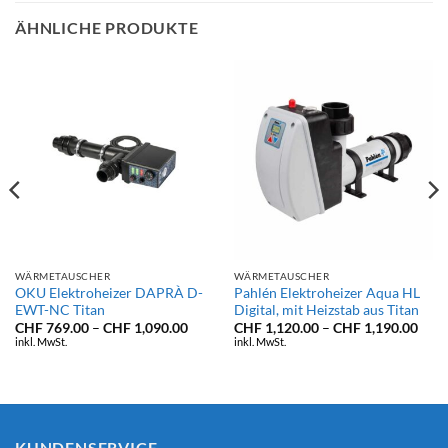
ÄHNLICHE PRODUKTE
WÄRMETAUSCHER
WÄRMETAUSCHER
OKU Elektroheizer DAPRÀ D-
Pahlén Elektroheizer Aqua HL
EWT-NC Titan
Digital, mit Heizstab aus Titan
Preisspanne:
Prei
CHF
769.00
–
CHF
1,090.00
CHF
1,120.00
–
CHF
1,190.00
CHF 769.00
CHF 
inkl. MwSt.
inkl. MwSt.
isspanne:
bis
bis
F 2,790.00
CHF 1,090.00
CHF 
F 2,990.00
KUNDENSERVICE