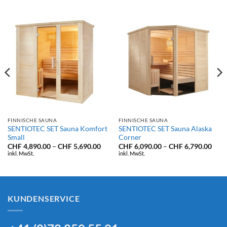
FINNISCHE SAUNA
FINNISCHE SAUNA
SENTIOTEC SET Sauna Komfort
SENTIOTEC SET Sauna Alaska
Small
Corner
isspanne:
F 2,790.00
Preisspanne:
Prei
CHF
4,890.00
–
CHF
5,690.00
CHF
6,090.00
–
CHF
6,790.00
CHF 4,890.00
CHF 
inkl. MwSt.
inkl. MwSt.
F 2,890.00
bis
bis
CHF 5,690.00
CHF 
KUNDENSERVICE