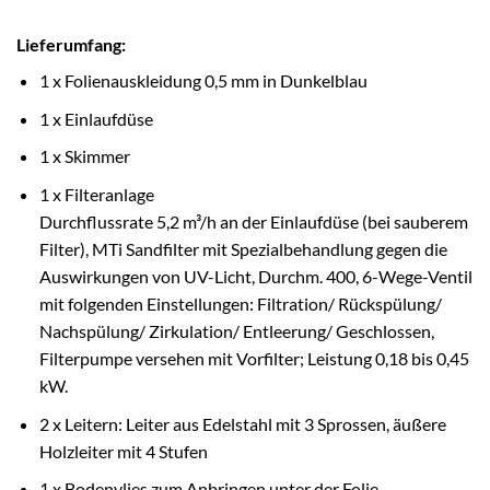
Lieferumfang:
1 x Folienauskleidung 0,5 mm in Dunkelblau
1 x Einlaufdüse
1 x Skimmer
1 x Filteranlage
Durchflussrate 5,2 m³/h an der Einlaufdüse (bei sauberem
Filter), MTi Sandfilter mit Spezialbehandlung gegen die
Auswirkungen von UV-Licht, Durchm. 400, 6-Wege-Ventil
mit folgenden Einstellungen: Filtration/ Rückspülung/
Nachspülung/ Zirkulation/
Entleerung
/ Geschlossen,
Filterpumpe versehen mit Vorfilter; Leistung 0,18 bis 0,45
kW.
2 x Leitern: Leiter aus
Edelstahl
mit 3 Sprossen, äußere
Holzleiter mit 4 Stufen
1 x Bodenvlies zum Anbringen unter der Folie