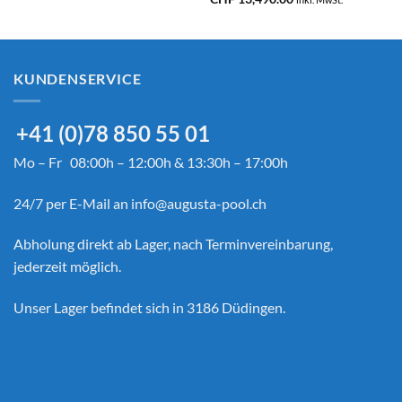
s
CHF 12,990.00
HF 10,490.00
bis
CHF 13,490.00
KUNDENSERVICE
+41 (0)78 850 55 01
Mo – Fr 08:00h – 12:00h & 13:30h – 17:00h
24/7 per E-Mail an
info@augusta-pool.ch
Abholung direkt ab Lager, nach Terminvereinbarung,
jederzeit möglich.
Unser Lager befindet sich in 3186 Düdingen.