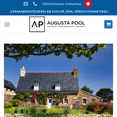
Skip
100% Schweizer Onlineshop
to
VERSANDKOSTENFREI AB 150 CHF, INKL. SPEDITIONSARTIKEL!
content