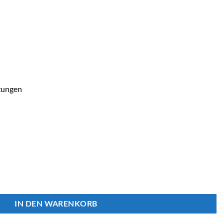
zungen
dbürste 50 cm Aluminium Menge
IN DEN WARENKORB