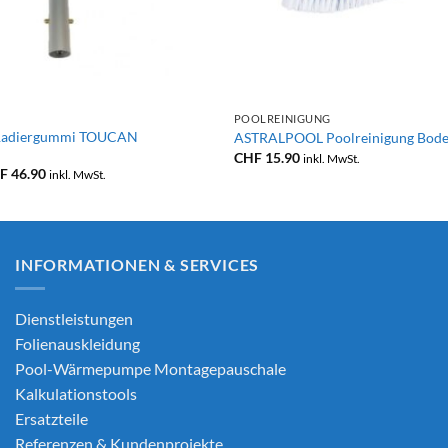
+
POOLREINIGUNG
adiergummi TOUCAN
ASTRALPOOL Poolreinigung Bod
CHF
15.90
inkl. MwSt.
Preisspanne:
F
46.90
inkl. MwSt.
CHF 19.90
bis
CHF 46.90
INFORMATIONEN & SERVICES
Dienstleistungen
Folienauskleidung
Pool-Wärmepumpe Montagepauschale
Kalkulationstools
Ersatzteile
Referenzen & Kundenprojekte