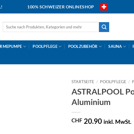
L!
100% SCHWEIZER ONLINESHOP
Suche
nach:
RMEPUMPE
POOLPFLEGE
POOLZUBEHÖR
SAUNA
STARTSEITE
/
POOLPFLEGE
/
ASTRALPOOL Poo
Aluminium
20.90
CHF
inkl. MwSt.