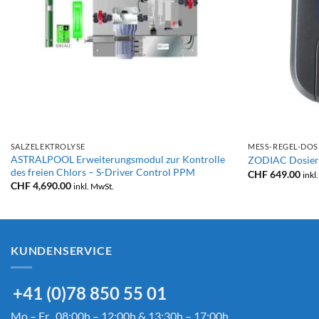
+
+
SALZELEKTROLYSE
MESS-REGEL-DOS
ASTRALPOOL Erweiterungsmodul zur Kontrolle
ZODIAC Dosiera
des freien Chlors – S-Driver Control PPM
CHF
649.00
inkl
CHF
4,690.00
inkl. MwSt.
KUNDENSERVICE
+41 (0)78 850 55 01
Mo – Fr 08:00h – 12:00h & 13:30h – 17:00h