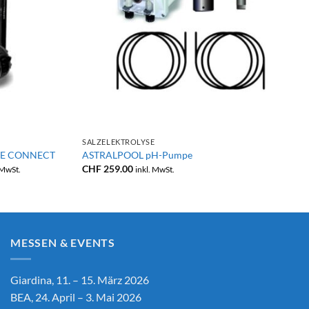
+
SALZELEKTROLYSE
ITE CONNECT
ASTRALPOOL pH-Pumpe
sspanne:
CHF
259.00
 MwSt.
inkl. MwSt.
2,190.00
3,990.00
MESSEN & EVENTS
Giardina, 11. – 15. März 2026
BEA, 24. April – 3. Mai 2026