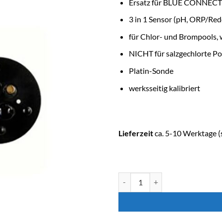
Ersatz für BLUE CONNECT
3 in 1 Sensor (pH, ORP/Re
für Chlor- und Brompools, 
NICHT für salzgechlorte Po
Platin-Sonde
werksseitig kalibriert
Lieferzeit
ca. 5-10 Werktage (s
ASTRALPOOL Ersatzteil BLUE 