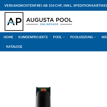
Skip
VERSANDKOSTENFREI AB 150 CHF, INKL. SPEDITIONSARTIKE
to
content
HOME
KUNDENPROJEKTE
POOL
POOLHEIZUNG
WÄ
KATALOGE