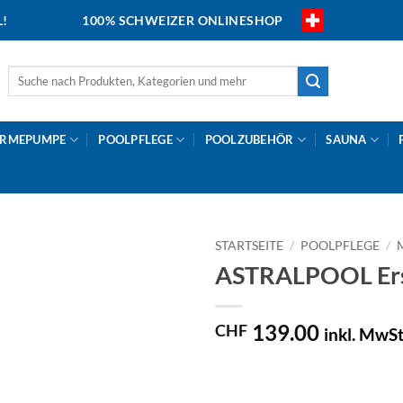
L!
100% SCHWEIZER ONLINESHOP
Suche
nach:
RMEPUMPE
POOLPFLEGE
POOLZUBEHÖR
SAUNA
STARTSEITE
/
POOLPFLEGE
/
ASTRALPOOL Ers
139.00
CHF
inkl. MwSt