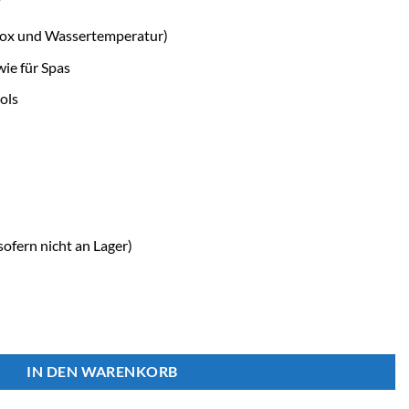
dox und Wassertemperatur)
wie für Spas
ols
ofern nicht an Lager)
CONNECT SONDE 2 Menge
IN DEN WARENKORB