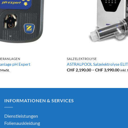
+
IERANLAGEN
SALZELEKTROLYSE
nlage pH Expert
ASTRALPOOL Salzelektrolyse EL
Prei
CHF
2,190.00
–
CHF
3,990.00
. MwSt.
inkl.
CHF 
bis
CHF 
INFORMATIONEN & SERVICES
Dienstleistungen
Folienauskleidung