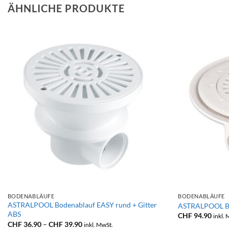
ÄHNLICHE PRODUKTE
+
+
BODENABLÄUFE
BODENABLÄUFE
ASTRALPOOL Bodenablauf EASY rund + Gitter
ASTRALPOOL Bod
ABS
CHF
94.90
inkl.
Preisspanne:
CHF
36.90
–
CHF
39.90
inkl. MwSt.