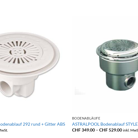
+
BODENABLÄUFE
enablauf 292 rund + Gitter ABS
ASTRALPOOL Bodenablauf STYLE
Preissp
CHF
349.00
–
CHF
529.00
 MwSt.
inkl. MwS
CHF 349