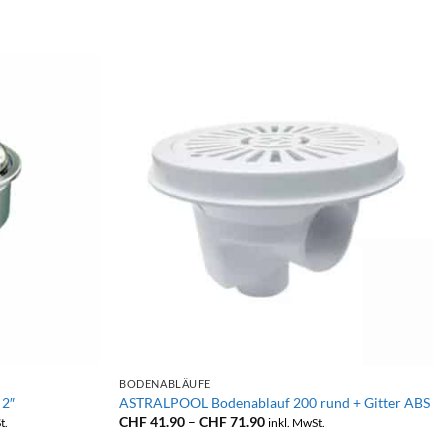
+
BODENABLÄUFE
 2″
ASTRALPOOL Bodenablauf 200 rund + Gitter ABS
anne:
Preisspanne:
CHF
41.90
–
CHF
71.90
t.
inkl. MwSt.
.00
CHF 41.90