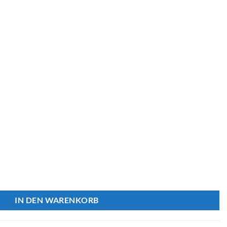
und + Gitter ABS Menge
IN DEN WARENKORB