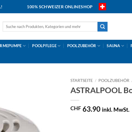
L!
100% SCHWEIZER ONLINESHOP
Suche
nach:
RMEPUMPE
POOLPFLEGE
POOLZUBEHÖR
SAUNA
STARTSEITE
/
POOLZUBEHÖR
ASTRALPOOL Bode
63.90
CHF
inkl. MwSt.