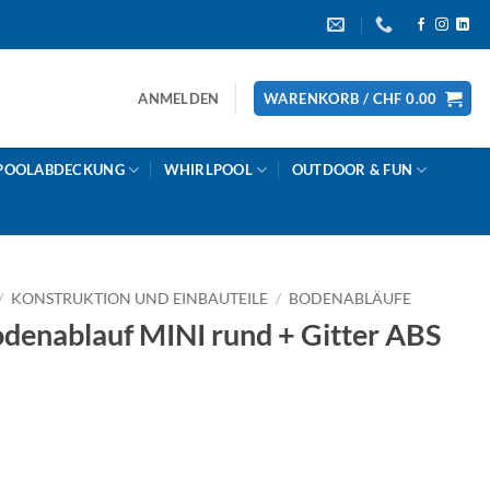
ANMELDEN
WARENKORB /
CHF
0.00
POOLABDECKUNG
WHIRLPOOL
OUTDOOR & FUN
/
KONSTRUKTION UND EINBAUTEILE
/
BODENABLÄUFE
nablauf MINI rund + Gitter ABS