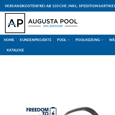
Skip
VERSANDKOSTENFREI AB 150 CHF, INKL. SPEDITIONSARTIKE
to
content
HOME
KUNDENPROJEKTE
POOL
POOLHEIZUNG
WÄ
KATALOGE