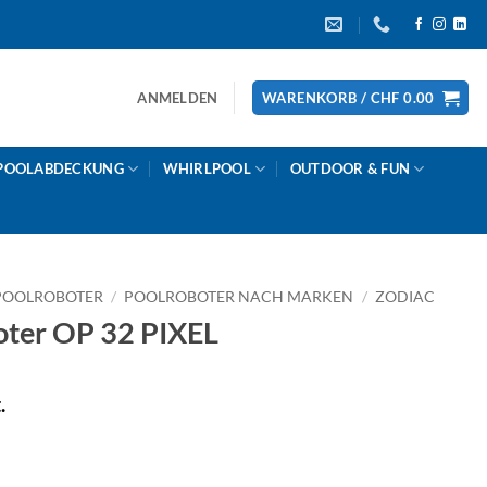
ANMELDEN
WARENKORB /
CHF
0.00
POOLABDECKUNG
WHIRLPOOL
OUTDOOR & FUN
POOLROBOTER
/
POOLROBOTER NACH MARKEN
/
ZODIAC
ter OP 32 PIXEL
.