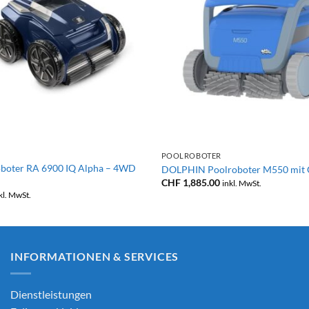
+
POOLROBOTER
boter RA 6900 IQ Alpha – 4WD
DOLPHIN Poolroboter M550 mit 
CHF
1,885.00
inkl. MwSt.
kl. MwSt.
INFORMATIONEN & SERVICES
Dienstleistungen