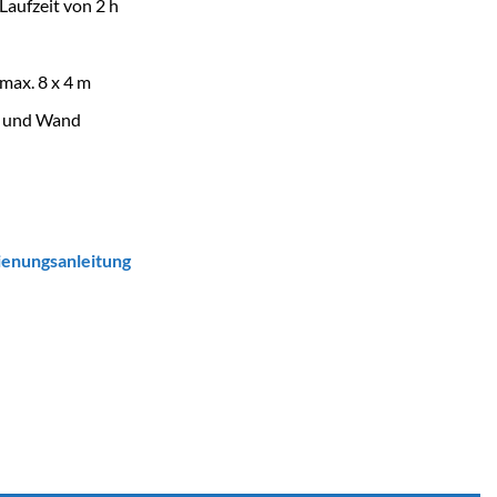
Laufzeit von 2 h
max. 8 x 4 m
n und Wand
ienungsanleitung
EL Menge