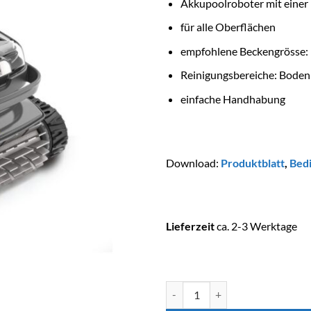
Akkupoolroboter mit einer 
für alle Oberflächen
empfohlene Beckengrösse: 
Reinigungsbereiche: Bode
einfache Handhabung
Download:
Produktblatt
,
Bed
Lieferzeit
ca. 2-3 Werktage
ZODIAC Poolroboter OP 32 PIX