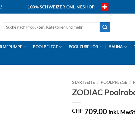
L!
100% SCHWEIZER ONLINESHOP
Suche
nach:
RMEPUMPE
POOLPFLEGE
POOLZUBEHÖR
SAUNA
STARTSEITE
/
POOLPFLEGE
/
ZODIAC Poolrobo
709.00
CHF
inkl. MwSt