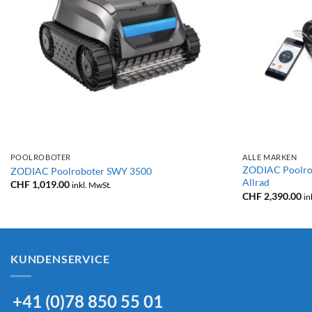
+
+
POOLROBOTER
ALLE MARKEN
ZODIAC Poolro
ZODIAC Poolroboter SWY 3500
Allrad
CHF
1,019.00
inkl. MwSt.
CHF
2,390.00
in
KUNDENSERVICE
+41 (0)78 850 55 01