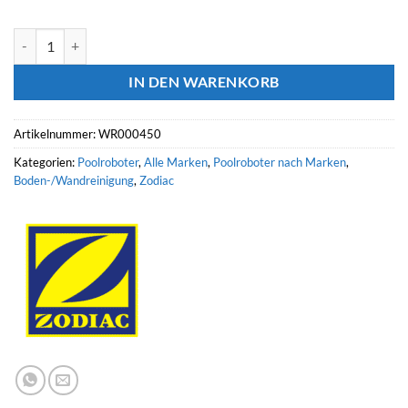
ZODIAC Poolroboter CNX 25 Menge
IN DEN WARENKORB
Artikelnummer:
WR000450
Kategorien:
Poolroboter
,
Alle Marken
,
Poolroboter nach Marken
,
Boden-/Wandreinigung
,
Zodiac