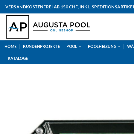
Skip
VERSANDKOSTENFREI AB 150 CHF, INKL. SPEDITIONSARTIKE
to
content
HOME
KUNDENPROJEKTE
POOL
POOLHEIZUNG
WÄ
KATALOGE