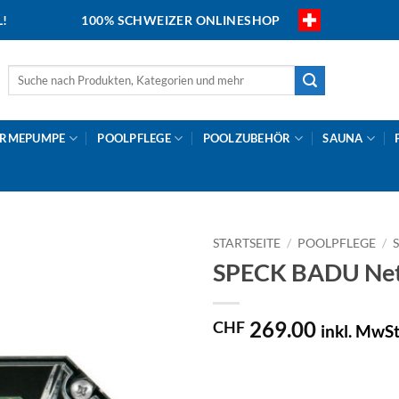
L!
100% SCHWEIZER ONLINESHOP
Suche
nach:
RMEPUMPE
POOLPFLEGE
POOLZUBEHÖR
SAUNA
STARTSEITE
/
POOLPFLEGE
/
SPECK BADU Net
269.00
CHF
inkl. MwSt