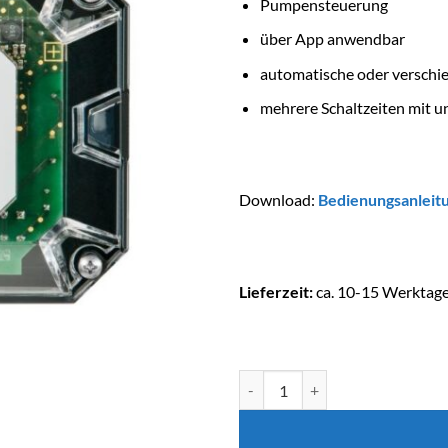
Pumpensteuerung
über App anwendbar
automatische oder verschi
mehrere Schaltzeiten mit u
Download:
Bedienungsanleit
Lieferzeit:
ca. 10-15 Werktag
SPECK BADU Netlink Menge