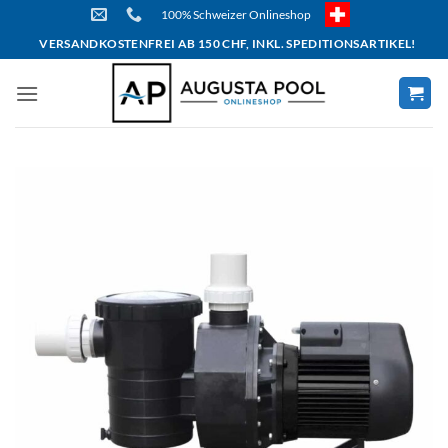
Skip
100% Schweizer Onlineshop
to
VERSANDKOSTENFREI AB 150 CHF, INKL. SPEDITIONSARTIKEL!
content