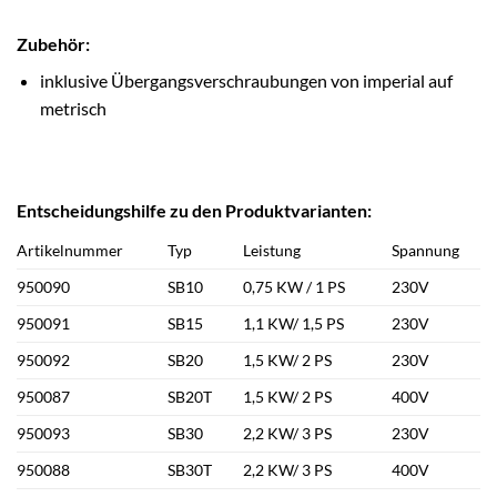
Zubehör:
inklusive Übergangsverschraubungen von imperial auf
metrisch
Entscheidungshilfe zu den Produktvarianten:
Artikelnummer
Typ
Leistung
Spannung
950090
SB10
0,75 KW / 1 PS
230V
950091
SB15
1,1 KW/ 1,5 PS
230V
950092
SB20
1,5 KW/ 2 PS
230V
950087
SB20T
1,5 KW/ 2 PS
400V
950093
SB30
2,2 KW/ 3 PS
230V
950088
SB30T
2,2 KW/ 3 PS
400V