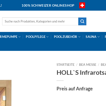
L!
100% SCHWEIZER ONLINESHOP
Suche
nach:
RMEPUMPE
POOLPFLEGE
POOLZUBEHÖR
SAUNA
STARTSEITE
/
BEA MESSE
/
BE
HOLL`S Infrarot
Preis auf Anfrage