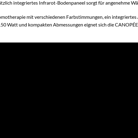
ätzlich integriertes Infrarot-Bodenpaneel sorgt für angenehme W
omotherapie mit verschiedenen Farbstimmungen, ein integriertes
2.150 Watt und kompakten Abmessungen eignet sich die CANOPÉE 2