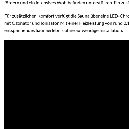
fördern und ein intensives Wohlbefinden unterstützen. Ein zus
Für zusätzlichen Komfort verfügt die Sauna über eine LED-Chr
mit Ozonator und Ionisator. Mit einer Heizleistung von rund 
entspannendes Saunaerlebnis ohne aufwendige Installation.