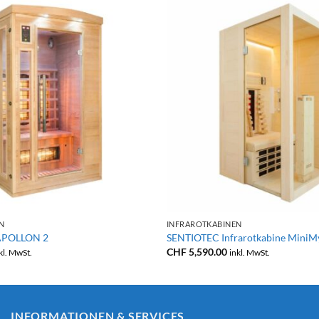
+
N
INFRAROTKABINEN
 APOLLON 2
SENTIOTEC Infrarotkabine MiniMy
CHF
5,590.00
kl. MwSt.
inkl. MwSt.
INFORMATIONEN & SERVICES