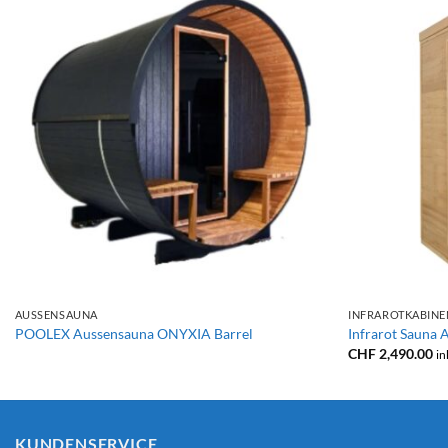
+
+
AUSSENSAUNA
INFRAROTKABINE
POOLEX Aussensauna ONYXIA Barrel
Infrarot Sauna
CHF
2,490.00
in
KUNDENSERVICE