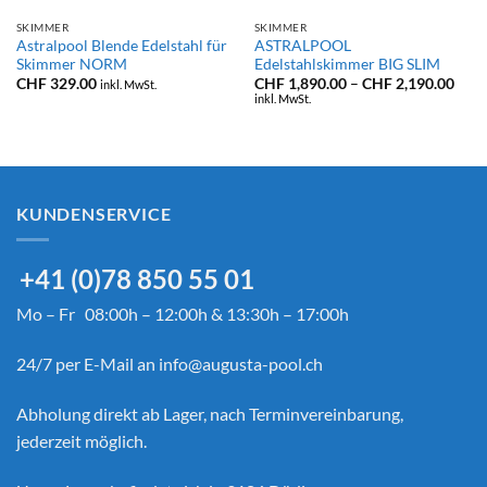
SKIMMER
SKIMMER
Astralpool Blende Edelstahl für
ASTRALPOOL
Skimmer NORM
Edelstahlskimmer BIG SLIM
panne:
Prei
CHF
329.00
CHF
1,890.00
–
CHF
2,190.00
inkl. MwSt.
99.00
CHF 
inkl. MwSt.
bis
69.00
CHF 
KUNDENSERVICE
+41 (0)78 850 55 01
Mo – Fr 08:00h – 12:00h & 13:30h – 17:00h
24/7 per E-Mail an
info@augusta-pool.ch
Abholung direkt ab Lager, nach Terminvereinbarung,
jederzeit möglich.