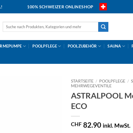
L!
100% SCHWEIZER ONLINESHOP
Suche
nach:
RMEPUMPE
POOLPFLEGE
POOLZUBEHÖR
SAUNA
STARTSEITE
/
POOLPFLEGE
/
MEHRWEGEVENTILE
ASTRALPOOL Me
ECO
82.90
CHF
inkl. MwSt.