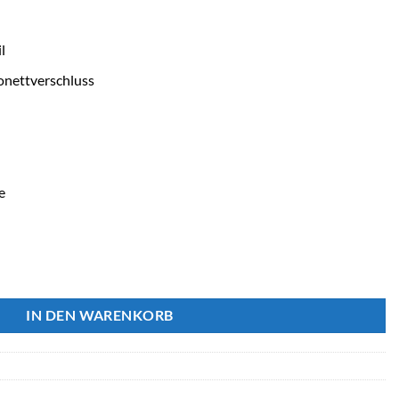
l
onettverschluss
e
NEW GENERATION ECO Menge
IN DEN WARENKORB