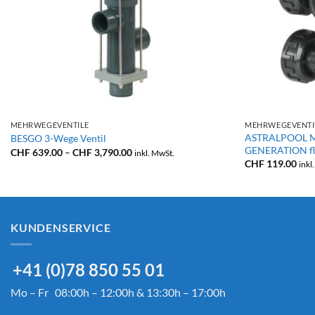
+
+
MEHRWEGEVENTILE
MEHRWEGEVENTI
ASTRALPOOL M
BESGO 3-Wege Ventil
GENERATION fl
Preisspanne:
CHF
639.00
–
CHF
3,790.00
inkl. MwSt.
CHF 639.00
CHF
119.00
inkl
bis
CHF 3,790.00
KUNDENSERVICE
+41 (0)78 850 55 01
Mo – Fr 08:00h – 12:00h & 13:30h – 17:00h