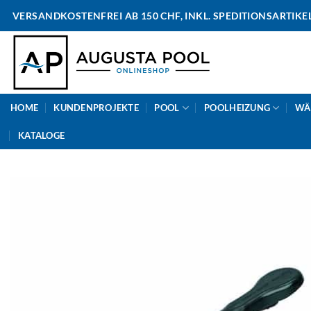
Skip
VERSANDKOSTENFREI AB 150 CHF, INKL. SPEDITIONSARTIKE
to
content
HOME
KUNDENPROJEKTE
POOL
POOLHEIZUNG
WÄ
KATALOGE