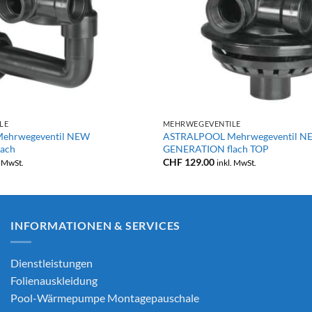
+
LE
MEHRWEGEVENTILE
ehrwegeventil NEW
ASTRALPOOL Mehrwegeventil N
ach
GENERATION flach TOP
CHF
129.00
. MwSt.
inkl. MwSt.
INFORMATIONEN & SERVICES
Dienstleistungen
Folienauskleidung
Pool-Wärmepumpe Montagepauschale