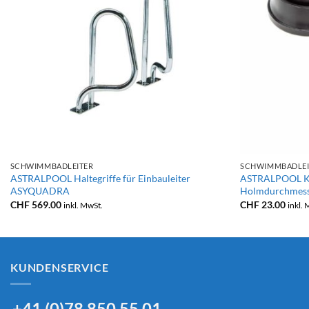
+
+
SCHWIMMBADLEITER
SCHWIMMBADLEI
ASTRALPOOL Haltegriffe für Einbauleiter
ASTRALPOOL Ka
ASYQUADRA
Holmdurchmes
CHF
569.00
CHF
23.00
inkl. MwSt.
inkl.
KUNDENSERVICE
+41 (0)78 850 55 01