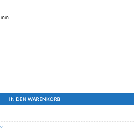
3 mm
t Platine Menge
IN DEN WARENKORB
ör