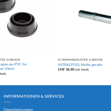
+
TER-ZUBEHÖR
SCHWIMMBADLEITER-ZUBEHÖR
ppe aus PVC für
ASTRALPOOL Muffe, gerade
ser 43mm
CHF
36.90
inkl. MwSt.
 MwSt.
INFORMATIONEN & SERVICES
Dienstleistungen