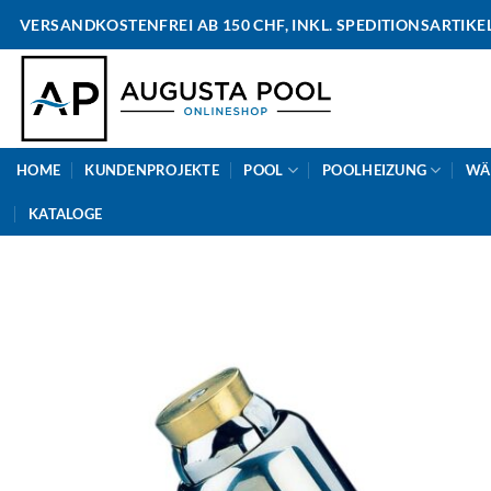
Skip
VERSANDKOSTENFREI AB 150 CHF, INKL. SPEDITIONSARTIKE
to
content
HOME
KUNDENPROJEKTE
POOL
POOLHEIZUNG
WÄ
KATALOGE