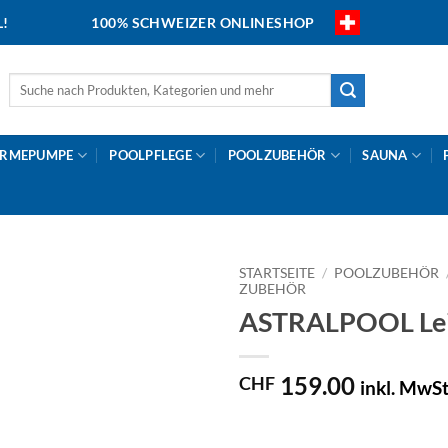
L!
100% SCHWEIZER ONLINESHOP
Suche
nach:
RMEPUMPE
POOLPFLEGE
POOLZUBEHÖR
SAUNA
STARTSEITE
/
POOLZUBEHÖR
ZUBEHÖR
ASTRALPOOL Leit
159.00
CHF
inkl. MwSt