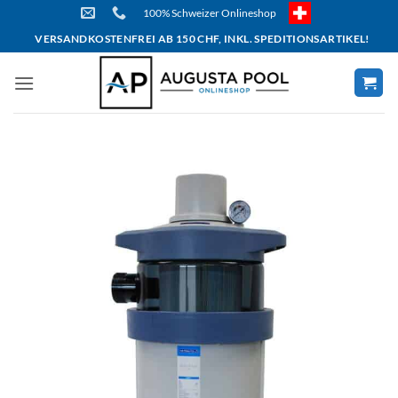
Skip
100% Schweizer Onlineshop
to
VERSANDKOSTENFREI AB 150 CHF, INKL. SPEDITIONSARTIKEL!
content