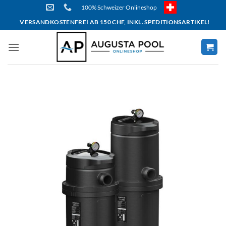
Skip
100% Schweizer Onlineshop
to
VERSANDKOSTENFREI AB 150 CHF, INKL. SPEDITIONSARTIKEL!
content