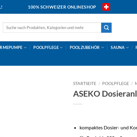
L!
100% SCHWEIZER ONLINESHOP
Suche
nach:
RMEPUMPE
POOLPFLEGE
POOLZUBEHÖR
SAUNA
STARTSEITE
/
POOLPFLEGE
/
ASEKO Dosieran
kompaktes Dosier- und Kon