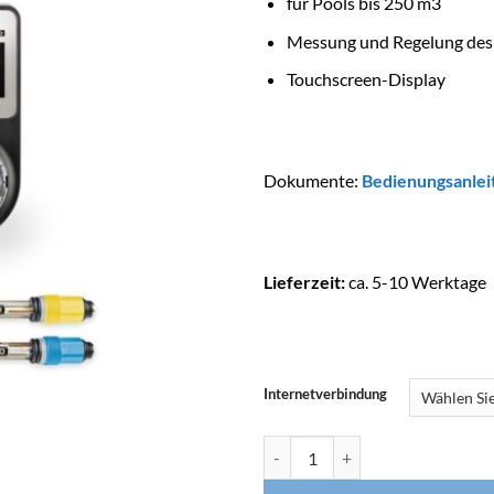
für Pools bis 250 m3
Messung und Regelung des
Touchscreen-Display
Dokumente:
Bedienungsanlei
Lieferzeit:
ca. 5-10 Werktage
Internetverbindung
ASEKO Dosieranlage ASIN AQU