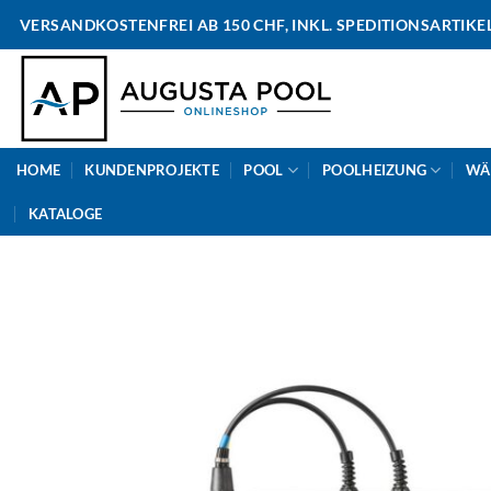
Skip
VERSANDKOSTENFREI AB 150 CHF, INKL. SPEDITIONSARTIKE
to
content
HOME
KUNDENPROJEKTE
POOL
POOLHEIZUNG
WÄ
KATALOGE