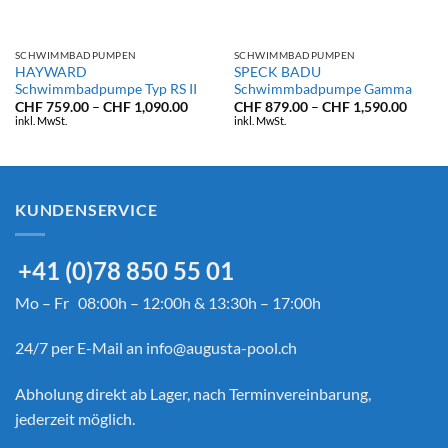
SCHWIMMBADPUMPEN
SCHWIMMBADPUMPEN
HAYWARD
SPECK BADU
Schwimmbadpumpe Typ RS II
Schwimmbadpumpe Gamma
panne:
Preisspanne:
Preiss
CHF
759.00
–
CHF
1,090.00
CHF
879.00
–
CHF
1,590.00
29.00
CHF 759.00
CHF 8
inkl. MwSt.
inkl. MwSt.
bis
bis
89.00
CHF 1,090.00
CHF 1
KUNDENSERVICE
+41 (0)78 850 55 01
Mo – Fr 08:00h – 12:00h & 13:30h – 17:00h
24/7 per E-Mail an
info@augusta-pool.ch
Abholung direkt ab Lager, nach Terminvereinbarung,
jederzeit möglich.