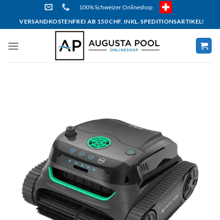
Skip
100% Schweizer Onlineshop
to
VERSANDKOSTENFREI AB 150 CHF, INKL. SPEDITIONSARTIKEL!
content