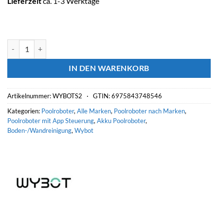
Lieferzeit
ca. 1-3 Werktage
WYBOT Akku-Poolroboter S2 Menge
IN DEN WARENKORB
Artikelnummer:
WYBOTS2 ·
GTIN: 6975843748546
Kategorien:
Poolroboter
,
Alle Marken
,
Poolroboter nach Marken
,
Poolroboter mit App Steuerung
,
Akku Poolroboter
,
Boden-/Wandreinigung
,
Wybot